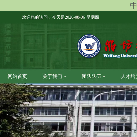
中
欢迎您的访问，今天是
2026-08-06 星期四
网站首页
关于我们
团队队伍
人才培