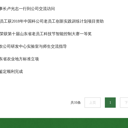
事长卢光志一行到公司交流访问
728员工获2018年中国科公司老员工创新实践训练计划项目资助
728荣获第十届山东省老员工科技节智能控制大赛一等奖
农公司研发中心实验室与师生交流指导
东省农业地方标准立项
鉴定顺利完成
共10条
上页
1
下