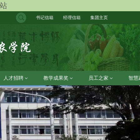
网站
书记信箱
经理信箱
集团主页
人才招聘
教学成果奖
员工之家
智慧