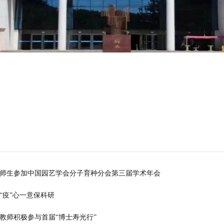
728师生参加中国园艺学会分子育种分会第三届学术年会
28“疫”心一意保科研
728教师积极参与首届“博士寿光行”