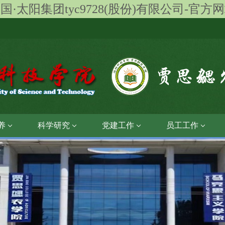
国·太阳集团tyc9728(股份)有限公司-官方
养
科学研究
党建工作
员工工作