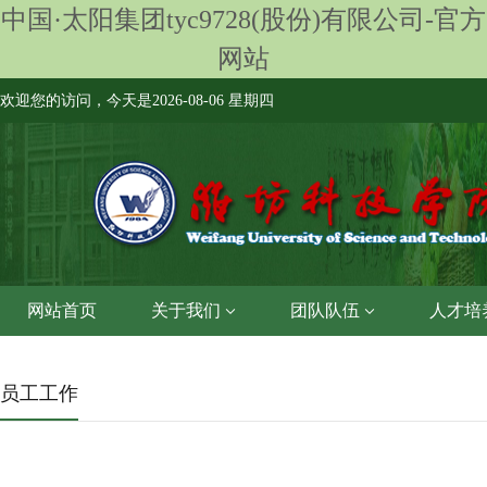
中国·太阳集团tyc9728(股份)有限公司-官方
网站
欢迎您的访问，今天是
2026-08-06 星期四
网站首页
关于我们
团队队伍
人才培
员工工作